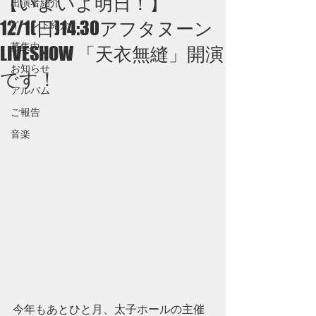
【いよいよ明日！】
出演者紹介
12/1(日)14:30アフタヌーン
イベント紹介
募集中
LIVESHOW 「天衣無縫」開演
お知らせ
です！
アルバム
ご報告
音楽
今年もあとひと月、太子ホールの主催