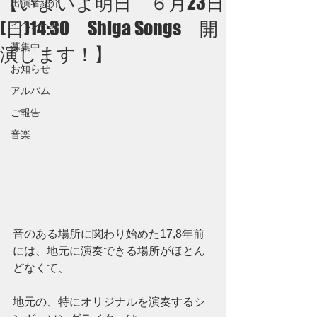
【いよいよ明日 ６月23日
出演者紹介
(日)14:30 Shiga Songs 開
イベント紹介
募集中
演します！】
お知らせ
アルバム
ご報告
音楽
音のある場所に関わり始めた17,8年前
には、地元に演奏できる場所がほとん
どなくて、
地元の、特にオリジナルを演奏するシ