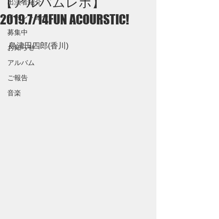
【アルバムレポ】
出演者紹介
2019.7/14FUN ACOURSTIC!
イベント紹介
募集中
島津田四郎(香川)
お知らせ
アルバム
ご報告
音楽