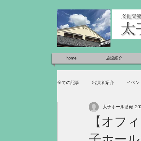
home
施設紹介
全ての記事
出演者紹介
イベン
太子ホール番頭
2
【オフィシ
子ホール