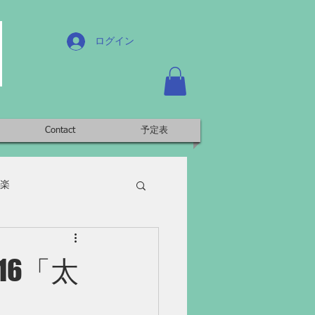
ログイン
Contact
予定表
楽
16「太