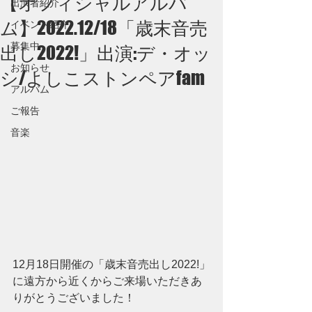
【オフィシャルアルバ
出演者紹介
ム】2022.12/18「歳末音売
イベント紹介
募集中
出し2022!」出演:デ・オッ
お知らせ
シ/よしこストンペアfam
アルバム
ご報告
音楽
12月18日開催の「歳末音売出し2022!」
に遠方から近くからご来場いただきあ
りがとうございました！