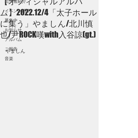
【オフィシャルアルバ
出演者紹介
ム】2022.12/4「太子ホール
イベント紹介
募集中
に集う」やましん/北川慎
お知らせ
也/尹ROCK嘆with入谷諒(gt.)
アルバム
ご報告
やましん
音楽