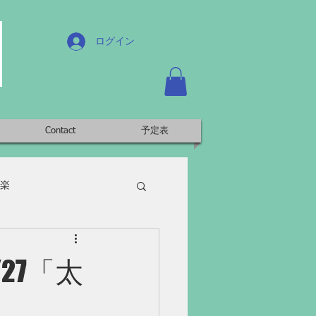
ログイン
Contact
予定表
楽
27「太