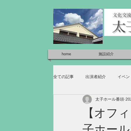
home
施設紹介
全ての記事
出演者紹介
イベン
太子ホール番頭
2
【オフィシ
子ホール