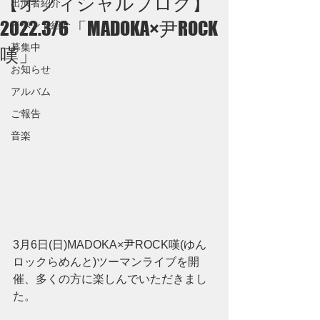
【オフィシャルブログ】
出演者紹介
2022.3/6「MADOKA×尹ROCK
イベント紹介
募集中
嘆」
お知らせ
アルバム
ご報告
音楽
3月6日(日)MADOKA×尹ROCK嘆(ゆん
ロックらめんと)ツーマンライブを開
催、多くの方に楽しんでいただきまし
た。