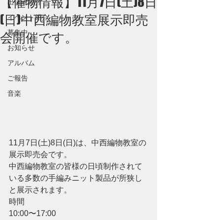
【催物情報】11月7日(土)8日
出演者紹介
(日)中西編物教室展示即売
イベント紹介
募集中
会開催です。
お知らせ
アルバム
ご報告
音楽
11月7日(土)8日(日)は、中西編物教室の
展示即売会です。
中西編物教室の皆様の日頃制作されて
いる多数の手編みニット製品が所狭し
と展示されます。
時間
10:00〜17:00