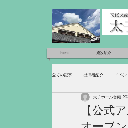
home
施設紹介
全ての記事
出演者紹介
イベン
太子ホール番頭
2
【公式アル
オープン