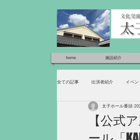
home
施設紹介
全ての記事
出演者紹介
イベン
太子ホール番頭
2
【公式アルバ
ール「KAL