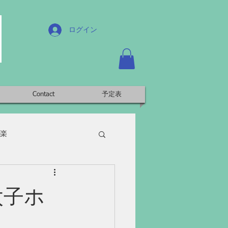
ログイン
Contact
予定表
楽
n太子ホ