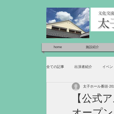
home
施設紹介
全ての記事
出演者紹介
イベン
太子ホール番頭
2
【公式アル
オープン