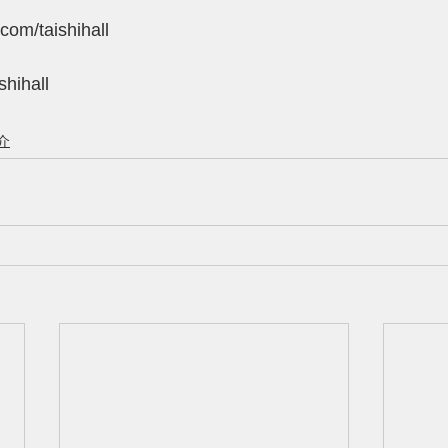
com/taishihall
shihall
介