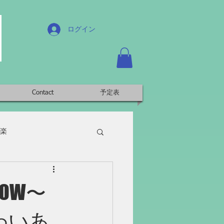
ログイン
Contact
予定表
楽
HOW〜
わいあ