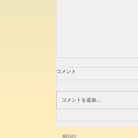
コメント
コメントを追加…
【ライブインフォメーショ
ン】2023.3/19(日)14時「太子
ホールで会いまショウ！」開
施設紹介