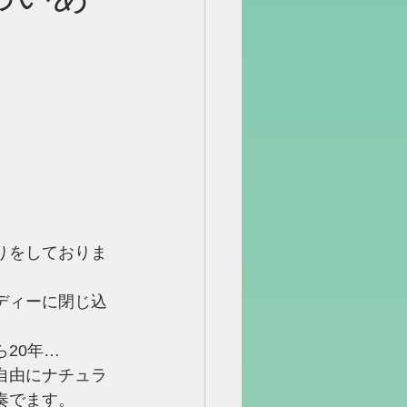
りをしておりま
ディーに閉じ込
。
20年…
自由にナチュラ
奏でます。