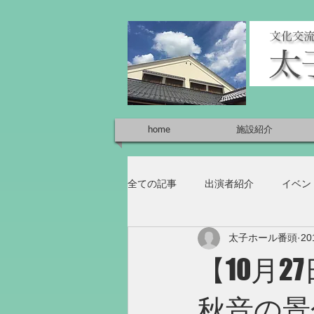
home
施設紹介
全ての記事
出演者紹介
イベン
太子ホール番頭
2
【10月2
秋音の景