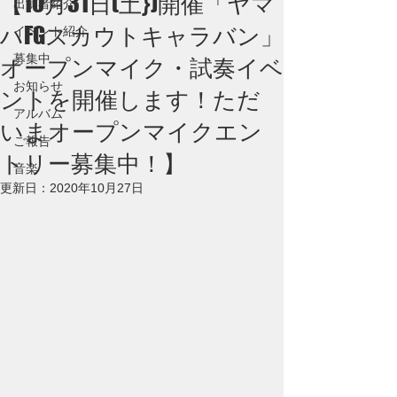
【10月31日(土})開催「ヤマ
出演者紹介
ハFGスカウトキャラバン」
イベント紹介
募集中
オープンマイク・試奏イベ
お知らせ
ントを開催します！ただ
アルバム
いまオープンマイクエン
ご報告
トリー募集中！】
音楽
更新日：
2020年10月27日