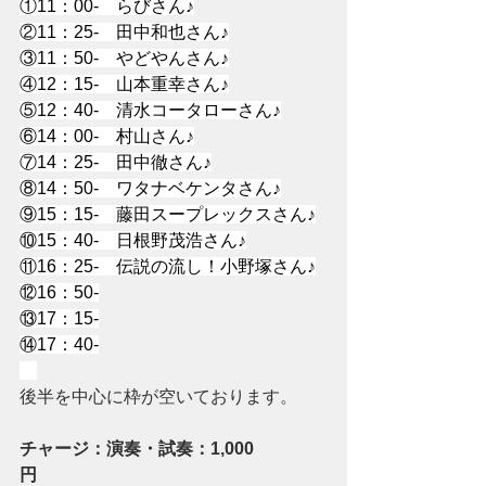
①11：00-　らびさん♪
②11：25-　田中和也さん♪
③11：50-　やどやんさん♪
④12：15-　山本重幸さん♪
⑤12：40-　清水コータローさん♪
⑥14：00-　村山さん♪
⑦14：25-　田中徹さん♪
⑧14：50-　ワタナベケンタさん♪
⑨15：15-　藤田スープレックスさん♪
⑩15：40-　日根野茂浩さん♪
⑪16：25-　伝説の流し！小野塚さん♪
⑫16：50-
⑬17：15-
⑭17：40-
後半を中心に枠が空いております。
チャージ：演奏・試奏：1,000
円　　　　　