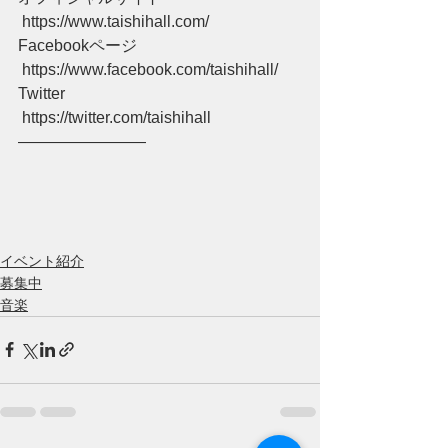
 https://www.taishihall.com/  
Facebookページ 
 https://www.facebook.com/taishihall/  
Twitter 
 https://twitter.com/taishihall  
――――――――
イベント紹介
募集中
音楽