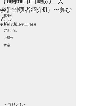
【11月10日(日)魂の二人
出演者紹介
会】出演者紹介(1）〜呉ひ
イベント紹介
募集中
とし
お知らせ
更新日：
2019年11月6日
アルバム
ご報告
音楽
～呉ひとし～