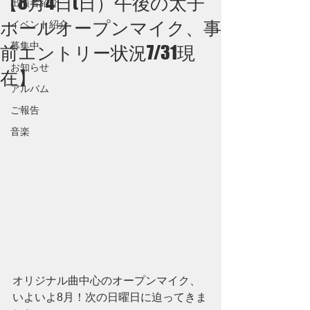
【8月4日(日）午後の太子
出演者紹介
ホールオープンマイク、事
イベント紹介
募集中
前エントリー状況7/31現
お知らせ
在】
アルバム
ご報告
音楽
オリジナル曲中心のオープンマイク、
いよいよ8月！次の日曜日に迫ってきま