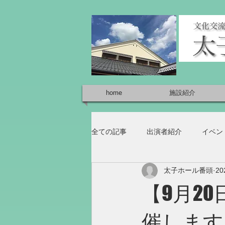
home
施設紹介
全ての記事
出演者紹介
イベン
太子ホール番頭
2
【9月2
催します