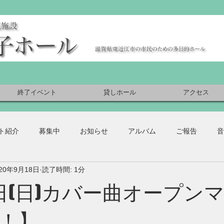
終了イベント
貸しホール
アクセス
ト紹介
募集中
お知らせ
アルバム
ご報告
音
020年9月18日
読了時間: 1分
0日(日)カバー曲オープン
！】