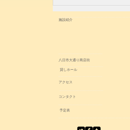
【終演感謝】2024.12/22「歳
末音売り出し2024!」
施設紹介
八日市大通り商店街
貸しホール
アクセス
コンタクト
予定表