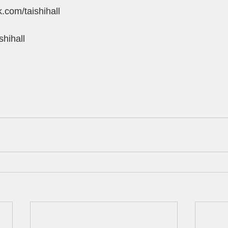
.com/taishihall
shihall 