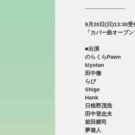
----------------------
9月20日(日)13:3
「カバー曲オープン
■出演
のらくらPawn
kiyotan
田中徹
らび
Shige
Hank
日根野茂浩
田中登志夫
前田郷司
夢遊人