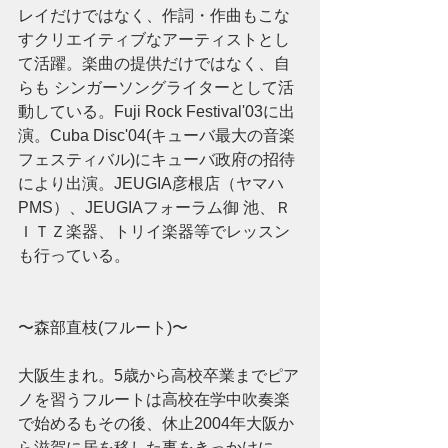
レイだけではなく、作詞・作曲もこな
すクリエイティブなアーティストとし
て活躍。楽曲の提供だけではなく、自
らも シンガーソングライターとして活
動している。Fuji Rock Festival'03に出
演。Cuba Disc'04(キューバ最大の音楽
フェスティバル)にキューバ政府の招待
により出演。JEUGIA彦根店（ヤマハ
PMS）、JEUGIAフォーラム御 池、Ｒ
ＩＴＺ楽器、トリイ楽器等でレッスン
も行っている。 
〜森部直枝(フルート)〜 
大阪生まれ。5歳から高校卒業までピア
ノを習うフルートは高校在学中吹奏楽
で始めるもその後、休止2004年大阪か
ら滋賀に居を移した事をきっかけに、