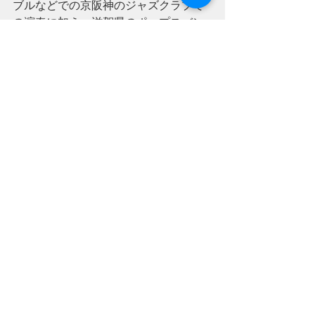
ブルなどでの京阪神のジャズクラブで
の演奏に加え、滋賀県のポップスバン
ド『滋賀作』でも勢力的に演奏活動を
しています。 
―――――――――――――――――
―――-
太子ホール
滋賀県東近江市八日市町12-12
TEL/FAX :0748-25-2805
オフィシャルサイト
facebookページ