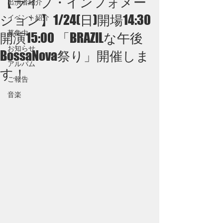
【ライブ・インフォメー
出演者紹介
ション】1/24(日)開場14:30
イベント紹介
募集中
開演15:00 「BRAZILな午後
お知らせ
BossaNova祭り」開催しま
アルバム
す！
ご報告
音楽