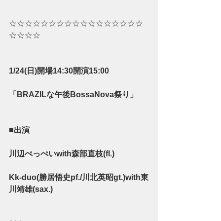
☆☆☆☆☆☆☆☆☆☆☆☆☆☆☆☆☆
☆☆☆☆ 
1/24(日)開場14:30開演15:00
「BRAZILな午後BossaNova祭り」
■出演
川辺ぺっぺいwith森部直枝(fl.)
Kk-duo(勝居悟史pf./川北英昭gt.)with東
川靖雄(sax.)