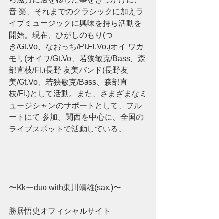
音 楽、それまでのクラシックに加えラ
イブミュージックに興味を持ち活動を
開始。現在、ひがしのもり(つ
き/Gt.Vo、なおっち/Pf.Fl.Vo.)オイ ワカ
モリ(オイワ/Gt.Vo、若狭敏克/Bass、森
部直枝/Fl.)長野 友美バンド(長野友
美/Gt.Vo、若狭敏克/Bass、森部直
枝/Fl.)として活動。また、さまざまなミ
ュージシャンのサポートとして、フル
ートにて 参加。関西を中心に、全国の
ライブスポットで活動している。 
〜Kkーduo with東川靖雄(sax.)〜 
勝居悟史オフィシャルサイト