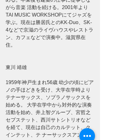
がら音楽 活動を続ける。2001年より
TAI MUSIC WORKSHOPにてジャズを
学ぶ。現在は勝居氏とのKK-Duo、SK-
4などで京滋のライヴハウスやレストラ
ン、カフェなどで演奏中。滋賀県在
住。 
東川 靖雄 
1959年神戸生まれ56歳 幼少の頃にピア
ノの手ほどきを受け、大学在学時より
テナーサックス、ソプラノサックスを
始める。 大学在学中から対外的な演奏
活動を始め、井上智グループ、宮哲之
セプステット、西川サトシトリオなど
を経て、現在は自己のカルテット、ク
インテット、テ ナーサックスアンサン