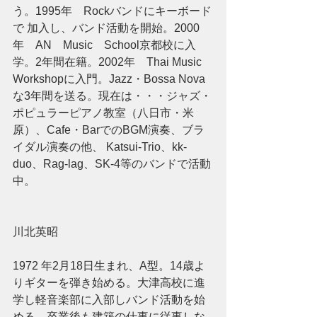
う。1995年　Rockバンドにキーボード
で 加入し、バンド活動を開始。2000
年　AN　Music　School京都校に入
学。2年間在籍。2002年　Thai Music 
Workshopに入門。Jazz・Bossa Nova
な3年間を送る。現在は・・・ジャズ・
ポピュラーピアノ教室（八日市・米
原）、Cafe・BarでのBGM演奏、ブラ
イダル演奏の他、 Katsui-Trio、kk-
duo、Rag-lag、SK-4等のバンドで活動
中。 
川北英昭 
1972 年2月18日生まれ、A型。14歳よ
りギターを弾き始める。大津高校に進
学し軽音楽部に入部しバンド活動を始
める。卒業後も建築の仕事に従事しな