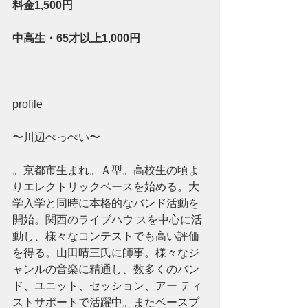
料金1,500円
中高生・65才以上1,000円
profile 
〜川辺ぺっぺい〜 
。京都市生まれ。Ａ型。高校生の頃よ
りエレクトリックベースを始める。大
学入学と同時に本格的なバンド活動を
開始。関西のライブハウ スを中心に活
動し、様々なコンテストでも高い評価
を得る。山田晴三氏に師事。様々なジ
ャンルの音楽に精通し、数多くのバン
ド、ユニット、セッション、アー ティ
ストサポートで活躍中。またベースプ