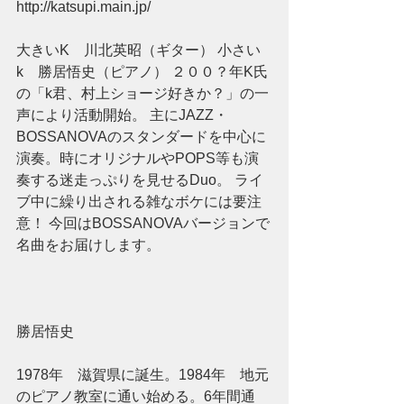
http://katsupi.main.jp/ 
大きいK　川北英昭（ギター） 小さい
k　勝居悟史（ピアノ） ２００？年K氏
の「k君、村上ショージ好きか？」の一
声により活動開始。 主にJAZZ・
BOSSANOVAのスタンダードを中心に
演奏。時にオリジナルやPOPS等も演
奏する迷走っぷりを見せるDuo。 ライ
ブ中に繰り出される雑なボケには要注
意！ 今回はBOSSANOVAバージョンで
名曲をお届けします。 
勝居悟史  
1978年　滋賀県に誕生。1984年　地元
のピアノ教室に通い始める。6年間通