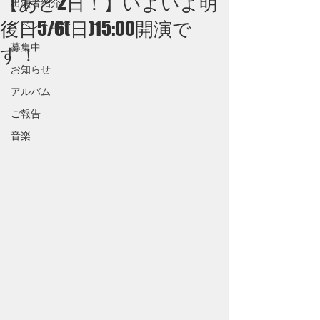
【あと2日！】いよいよ明
出演者紹介
後日5/6(日)15:00開演で
イベント紹介
募集中
す！
お知らせ
アルバム
ご報告
音楽