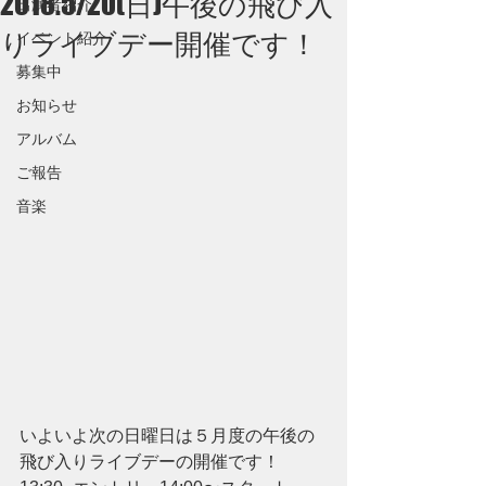
2018.5/20(日)午後の飛び入
出演者紹介
りライブデー開催です！
イベント紹介
募集中
お知らせ
アルバム
ご報告
音楽
いよいよ次の日曜日は５月度の午後の
飛び入りライブデーの開催です！