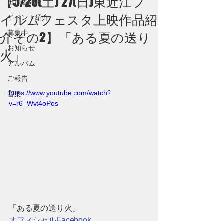
【5/26(土) 27(日)東近江フ
出演者紹介
イルムフェスタ上映作品紹
イベント紹介
募集中
介その2】「ある夏の送り
お知らせ
火」
アルバム
ご報告
https://www.youtube.com/watch?
音楽
v=r6_Wvt4oPos
「ある夏の送り火」
オフィシャルFacebook