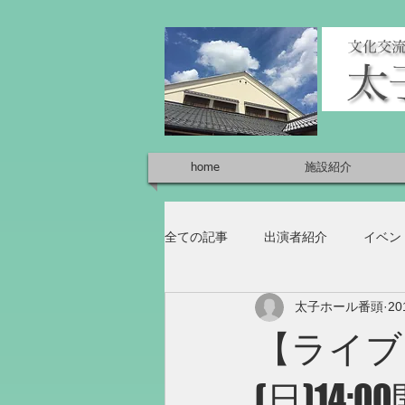
home
施設紹介
全ての記事
出演者紹介
イベン
太子ホール番頭
2
【ライブ
(日)14