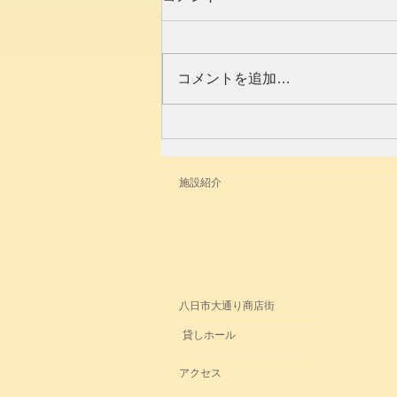
コメントを追加…
【ライブインフォメーショ
ン】2023.3/19(日)14時「太子
ホールで会いまショウ！」開
施設紹介
演します！
八日市大通り商店街
貸しホール
アクセス