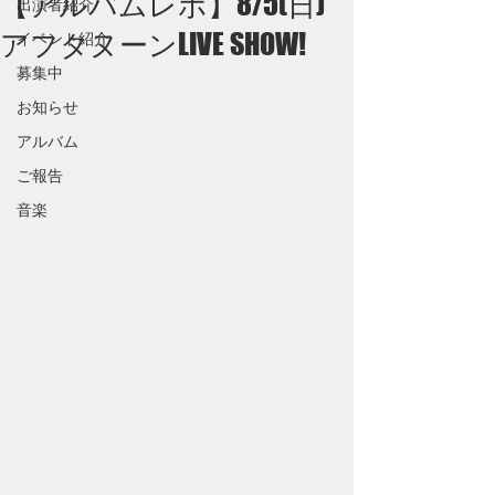
【アルバムレポ】8/5(日)
出演者紹介
アフタヌーンLIVE SHOW!
イベント紹介
募集中
お知らせ
アルバム
ご報告
音楽