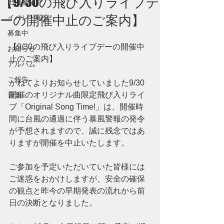
【9/30の飛び入りライブデ
出演者紹介
ーの開催中止のご案内】
イベント紹介
募集中
【9/30の飛び入りライブデーの開催中
お知らせ
止のご案内】
アルバム
ご報告
かねてよりお知らせしていました9/30
開催のオリジナル曲限定飛び入りライ
音楽
ブ「Original Song Time!」は、開催時
間に台風の通過に伴う暴風警報の発令
が予想されますので、誠に残念ではあ
りますが開催を中止いたします。
ご参加を予定いただいていた皆様には
ご迷惑をおかけしますが、安全の確保
の観点と昨今の早期発表の流れから前
日の決断となりました。