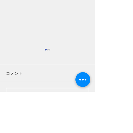
コメント
【ライブインフォメーシ
【いよいよ12月25
コメントを追加…
ョン】
時開演「藤川真
2023.1/29(日)15:00「漂う
ンライヴ」です
歌、沁みる言の葉」開演
施設紹介
します!