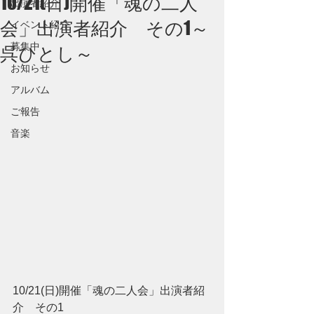
10/21(日)開催「魂の二人
出演者紹介
会」出演者紹介 その1～
イベント紹介
募集中
呉ひとし～
お知らせ
アルバム
ご報告
音楽
10/21(日)開催「魂の二人会」出演者紹
介　その1