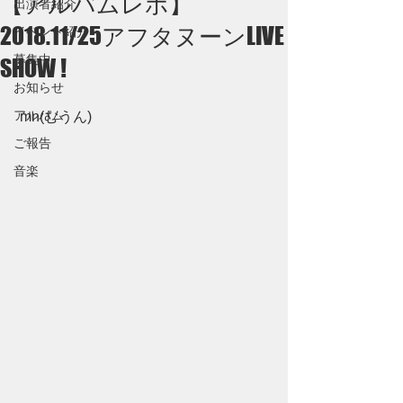
【アルバムレポ】
出演者紹介
2018.11/25アフタヌーンLIVE
イベント紹介
募集中
SHOW !
お知らせ
アルバム
 mn(むうん)
ご報告
音楽