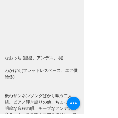
なおっち (鍵盤、アンデス、唄)
わかぼん(フレットレスベース、エア供
給係)
概ねザンネンソングばかり唄う二人
組。ピアノ弾き語りの他、ちょっと不
明瞭な音程の唄、チープなアンデスの
音色、ホースを咥えエアを供給し、無