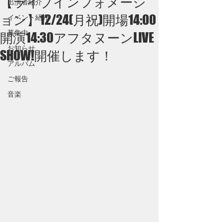
【ライブインフォメーシ
出演者紹介
ョン】12/24(月祝)開場14:00
イベント紹介
募集中
開演14:30アフタヌーンLIVE
お知らせ
SHOW!開催します！
アルバム
ご報告
音楽