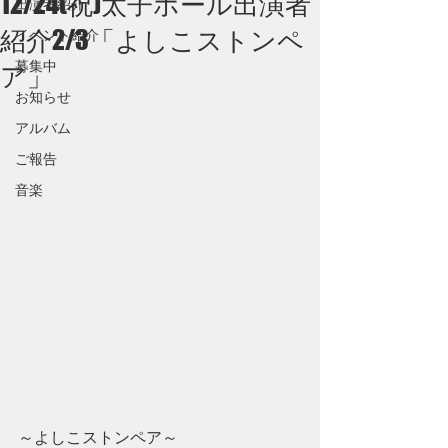
12/24(祝)太子ホール出演者
出演者紹介
紹介2/3「よしこストンペ
イベント紹介
募集中
ア」
お知らせ
アルバム
ご報告
音楽
～よしこストンペア～