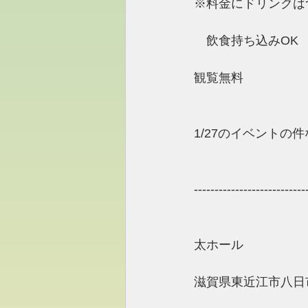
※料金にドリンクは
　飲食持ち込みOK
観覧無料
1/27のイベント
---------------------------
太ホール 
滋賀県東近江市八日市町