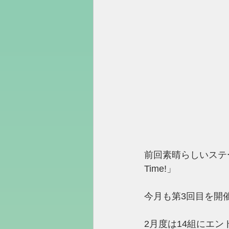
前回素晴らしいステー
Time!」
今月も第3回目を開
2月度は14組にエ