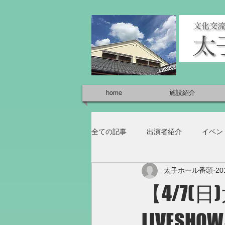
home
施設紹介
全ての記事
出演者紹介
イベン
太子ホール番頭
2
【4/7
LIVESH