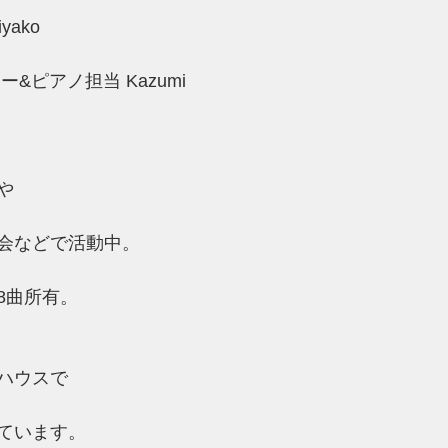
ako
&ピアノ担当 Kazumi
や
会などで活動中。
8曲所有。
ハウスで
ています。