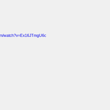
com/watch?v=Ex16JTmgU6c