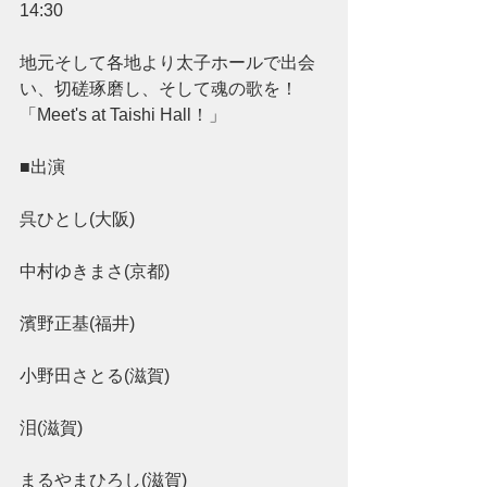
14:30
地元そして各地より太子ホールで出会
い、切磋琢磨し、そして魂の歌を！
「Meet's at Taishi Hall！」
■出演 
呉ひとし(大阪)
中村ゆきまさ(京都)
濱野正基(福井)
小野田さとる(滋賀)
泪(滋賀)
まるやまひろし(滋賀)