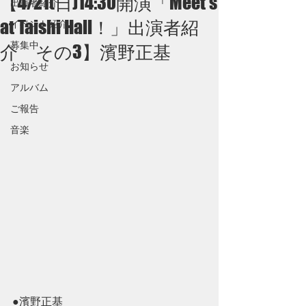
【4/21(日)14:30開演「Meet's
出演者紹介
at Taishi Hall！」出演者紹
イベント紹介
募集中
介 その3】濱野正基
お知らせ
アルバム
ご報告
音楽
●濱野正基