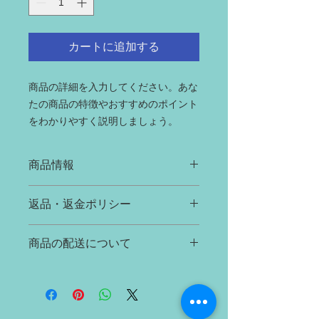
カートに追加する
商品の詳細を入力してください。あな
たの商品の特徴やおすすめのポイント
をわかりやすく説明しましょう。
商品情報
商品の詳細を入力してください。サイ
返品・返金ポリシー
ズ、素材、取扱説明に加え、商品の特
徴やおすすめのポイントなどを説明し
返品・返金ポリシーを入力してくださ
ましょう。
商品の配送について
い。顧客が商品に満足しなかった場合
や、不備があった場合に行う手続きの
配送地域、料金、所要時間、梱包な
手順などを説明しましょう。内容を明
ど、商品の配送に関する情報を入力し
確にすることで顧客からの信頼を獲得
てください。配送情報を明確にするこ
し、安心して商品を購入していただけ
とで顧客からの信頼を獲得し、安心し