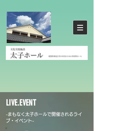
LIVE.EVENT
-まもなく太子ホールで開催されるライ
ブ・イベント-