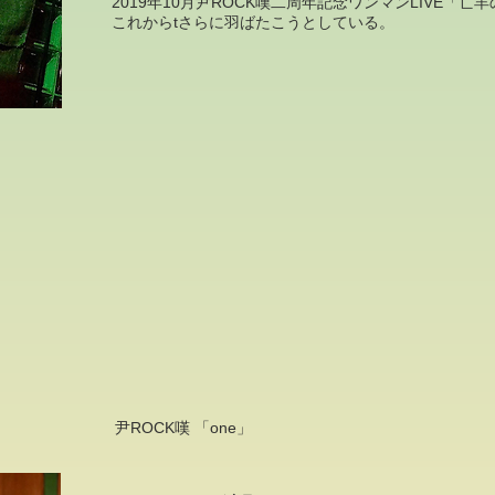
2019年10月尹ROCK嘆二周年記念ワンマンLIVE「
これからtさらに羽ばたこうとしている。
尹ROCK嘆 「one」