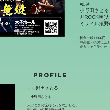
■出演
小野田さとる
尹ROCK嘆(大
ミサイル濱野(
料金一般1.500円
中高生・65才以上1,
※カフェ営業いた
PROFILE
～小野田さとる～
～小野田さとる～
人はときの流れに花を咲かせる。
想い想いの花を咲かせる。