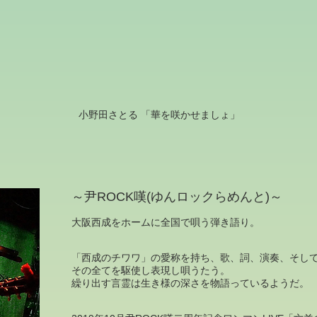
小野田さとる 「華を咲かせましょ」
～尹ROCK嘆(ゆんロックらめんと)～
大阪西成をホームに全国で唄う弾き語り。
「西成のチワワ」の愛称を持ち、歌、詞、演奏、そし
その全てを駆使し表現し唄うたう。
繰り出す言霊は生き様の深さを物語っているようだ。