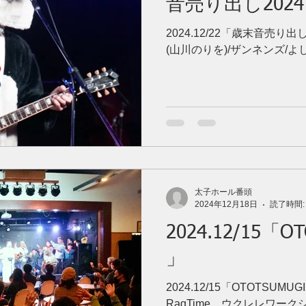
音売り出し2024
2024.12/22「歳末音売り出
(山川のりを)/ザンネンズ/よ
太子ホール番頭
2024年12月18日
読了時間:
2024.12/15「O
」
2024.12/15「OTOTSUM
RagTime、ウクレレワー