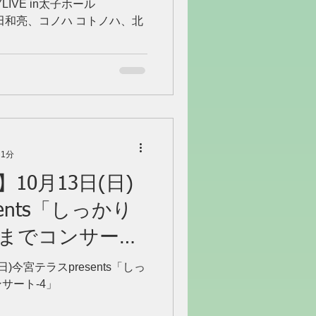
LIVE in太子ホール
演:前田和亮、コノハ コトノハ、北
 1分
10月13日(日)
ents「しっかり
までコンサー
)今宮テラスpresents「しっ
サート-4」