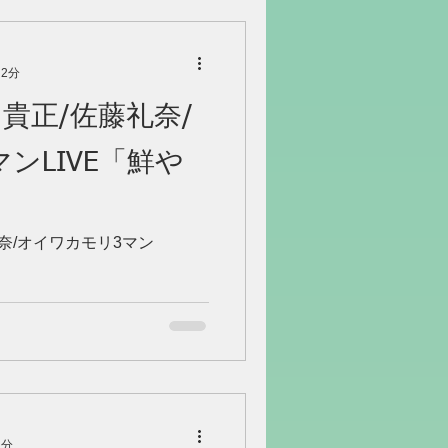
 2分
口貴正/佐藤礼奈/
ンLIVE「鮮や
礼奈/オイワカモリ3マン
1分