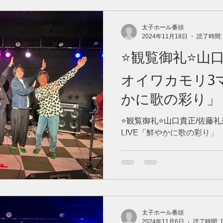
太子ホール番頭
2024年11月18日
読了時間:
⭐️観覧御礼⭐️山
オイワカモリ3マ
かに歌の彩り」
⭐️観覧御礼⭐️山口貴正/佐藤
LIVE「鮮やかに歌の彩り」
太子ホール番頭
2024年11月6日
読了時間: 