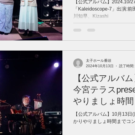
【公式アルバム】2024.10/27
「Kaleidoscope-7」出
川知早、Kizashi
太子ホール番頭
2024年10月13日
読了時間:
【公式アルバム】
今宮テラスpres
やりましょ時間
ト-4」
【公式アルバム】10月13日(日
かりやりましょ時間までコン