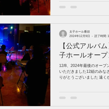
太子ホール番頭
2024年12月9日
読了時間: 
【公式アルバム】2
子ホールオープ
12/8、2024年最後のオ
いただきました12組のみな
りがとうございました 遠く
ち味をステージ届けてくだ
ませていただきました。...