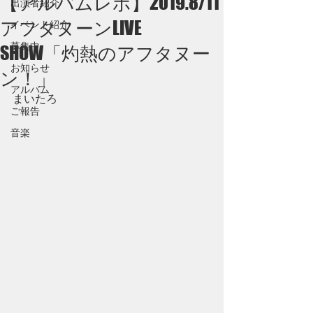
【アルバムレポ】2019.8/11
出演者紹介
アフタヌーンLIVE
イベント紹介
募集中
SHOW「灼熱のアフタヌー
お知らせ
ン！」
アルバム
まいたろ
ご報告
音楽