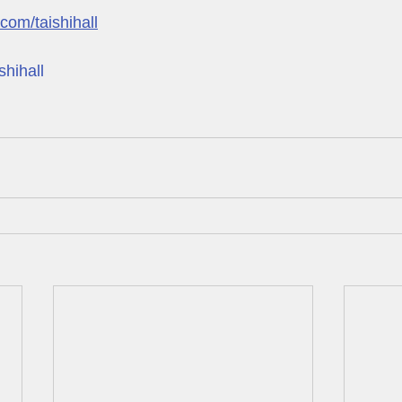
com/taishihall
shihall