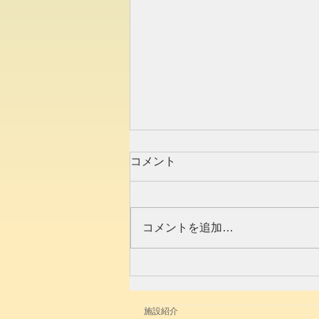
コメント
コメントを追加…
【終演感謝】2024.12/22「歳
末音売り出し2024!」
施設紹介