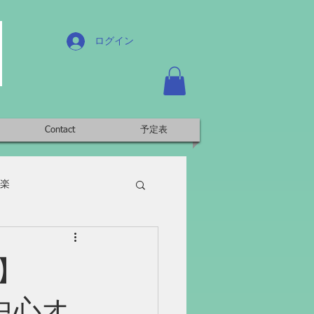
ログイン
Contact
予定表
楽
】
曲中心オ